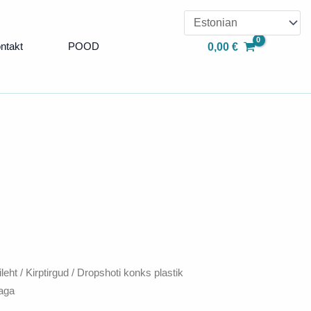
oli:
on:
2,00 €.
1,00 €.
ntakt
POOD
0,00
€
leht
/
Kirptirgud
/ Dropshoti konks plastik
aga