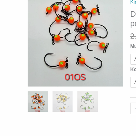
Ki
D
p
2
Mu
K
Dr
ko
pla
pe