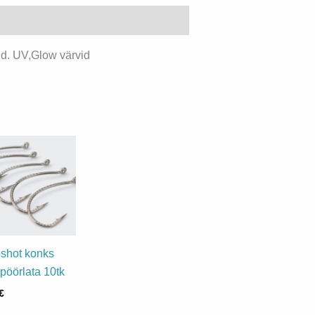
gus
ed. UV,Glow värvid
shot konks
 pöörlata 10tk
€
Sellel