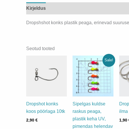
ko
Kirjeldus
Lisainfo
Dropshshot konks plastik peaga, erinevad suurus
Seotud tooted
Sale!
Dropshot konks
Sipelgas kuldse
Drop
koos pöörlaga 10tk
raskus peaga,
ilma
plastik keha UV,
2,90
€
1,90
pimendas helendav
Sellel