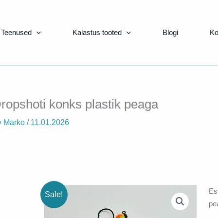
Teenused
Kalastus tooted
Blogi
Ko
ropshoti konks plastik peaga
y
Marko
/
11.01.2026
Esi
Sale!
pe