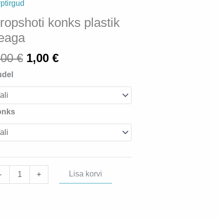
rptirgud
ropshoti konks plastik
eaga
Algne
Praegune
,00
€
1,00
€
hind
hind
del
oli:
on:
2,00 €.
1,00 €.
onks
opshoti
Lisa korvi
-
+
nks
stik
aga