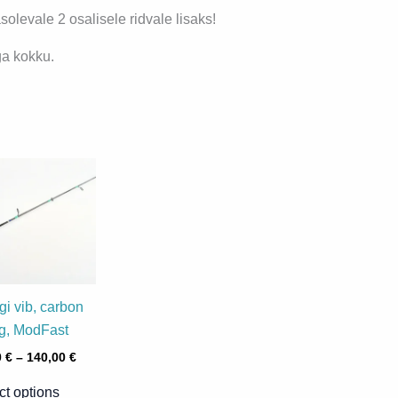
solevale 2 osalisele ridvale lisaks!
ga kokku.
igi vib, carbon
g, ModFast
Hinnavahemik:
0
€
–
140,00
€
90,00 €
Sellel
kuni
ct options