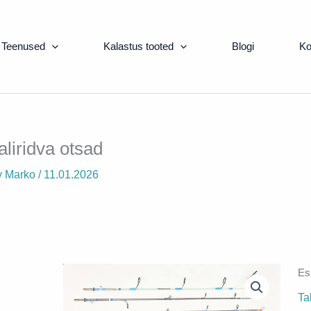
Teenused
Kalastus tooted
Blogi
Ko
aliridva otsad
y
Marko
/
11.01.2026
Esi
Ta