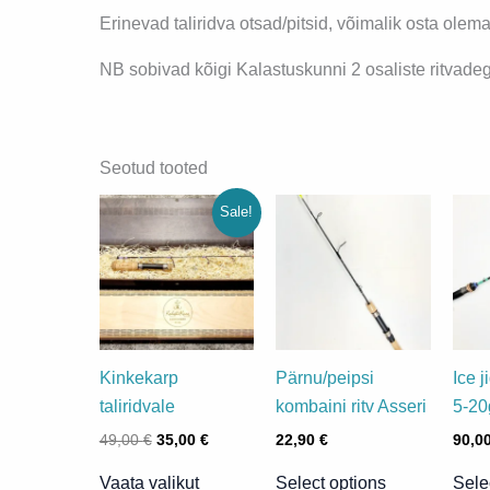
Erinevad taliridva otsad/pitsid, võimalik osta olema
NB sobivad kõigi Kalastuskunni 2 osaliste ritvade
Seotud tooted
Sale!
Kinkekarp
Pärnu/peipsi
Ice j
taliridvale
kombaini ritv Asseri
5-20
Algne
Praegune
49,00
€
35,00
€
22,90
€
90,0
hind
hind
Sellel
oli:
on:
Vaata valikut
Select options
Sele