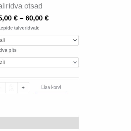
aliridva otsad
Hinnavahemik:
5,00
€
–
60,00
€
45,00 €
epide talveridvale
kuni
60,00 €
dva pits
liridva
Lisa korvi
-
+
sad
gus