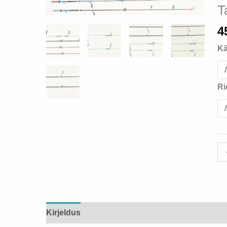
T
4
Kä
Ri
Ta
ot
ko
Kirjeldus