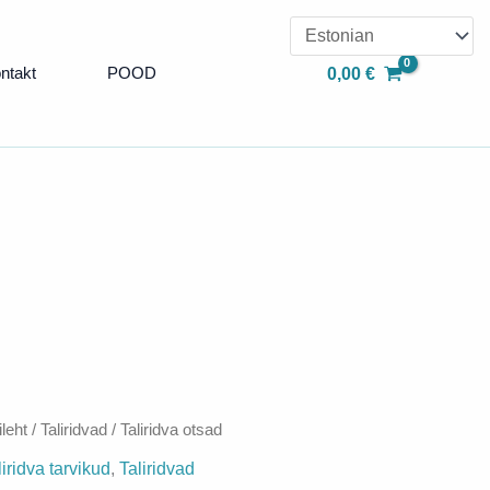
kuni
60,00 €
ntakt
POOD
0,00
€
leht
/
Taliridvad
/ Taliridva otsad
liridva tarvikud
,
Taliridvad