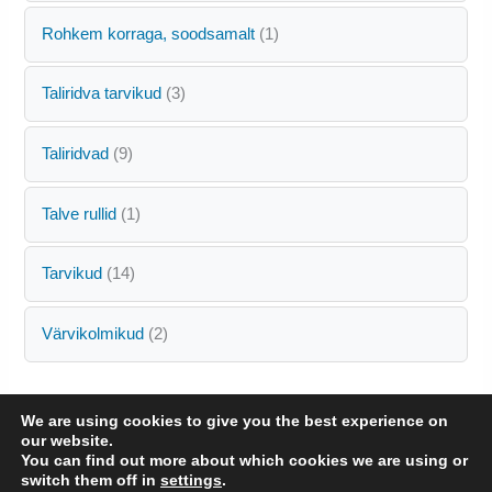
2
o
e
1
Rohkem korraga, soodsamalt
1
t
d
t
t
o
e
3
Taliridva tarvikud
3
o
o
t
o
d
9
Taliridvad
9
o
d
e
t
o
e
t
1
Talve rullid
1
o
d
t
o
e
1
Tarvikud
14
o
d
t
4
o
e
2
Värvikolmikud
2
t
d
t
t
o
e
o
o
We are using cookies to give you the best experience on
o
d
our website.
d
You can find out more about which cookies we are using or
e
switch them off in
settings
.
e