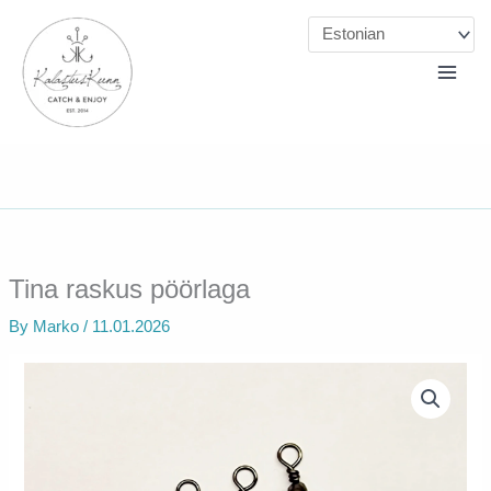
Skip
to
content
Tina raskus pöörlaga
By
Marko
/
11.01.2026