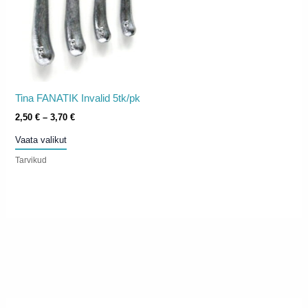
teha
tootelehel.
Tina FANATIK Invalid 5tk/pk
Hinnavahemik:
2,50
€
–
3,70
€
2,50 €
Sellel
Vaata valikut
kuni
tootel
3,70 €
Tarvikud
on
mitu
varianti.
Valikuid
saab
teha
tootelehel.