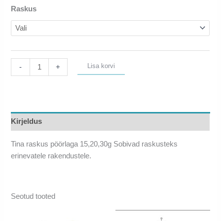
0,55 €
Raskus
kuni
0,75 €
Tina
Lisa korvi
-
+
raskus
pöörlaga
kogus
Kirjeldus
Tina raskus pöörlaga 15,20,30g Sobivad raskusteks
erinevatele rakendustele.
Seotud tooted