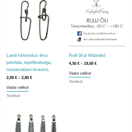
Landi kiirkinnitus ilma
Rulli õli ja Määrded
pöörlata, topeltkaitsega,
Hinnavahemik:
4,50
€
–
19,00
€
4,50 €
roostevabast terasest.
Sellel
Vaata valikut
kuni
Hinnavahemik:
2,00
€
–
2,80
€
tootel
19,00 €
Tarvikud
2,00 €
Sellel
on
Vaata valikut
kuni
tootel
mitu
2,80 €
Tarvikud
on
varianti.
mitu
Valikuid
varianti.
saab
Valikuid
teha
saab
tootelehel.