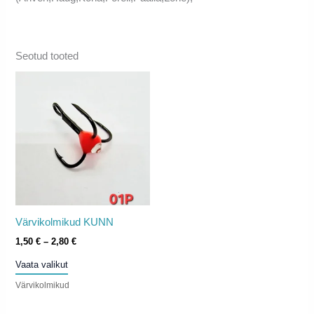
Seotud tooted
Värvikolmikud KUNN
Hinnavahemik:
1,50
€
–
2,80
€
1,50 €
Sellel
Vaata valikut
kuni
tootel
2,80 €
Värvikolmikud
on
mitu