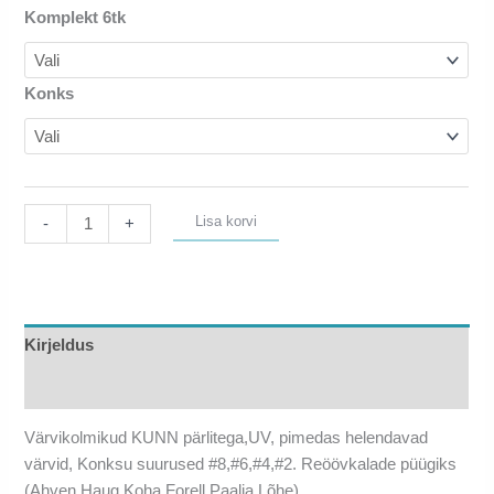
8,00 €
Komplekt 6tk
kuni
15,00 €
Konks
Värvikolmiku
Lisa korvi
-
+
komplekt
KUNN
6tk
kogus
Kirjeldus
Lisainfo
Värvikolmikud KUNN pärlitega,UV, pimedas helendavad
värvid, Konksu suurused #8,#6,#4,#2. Reöövkalade püügiks
(Ahven,Haug,Koha,Forell,Paalia,Lõhe),